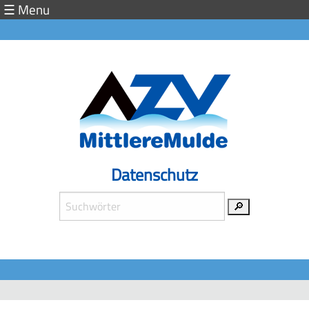
☰ Menu
Abwasserzweckverband
Mittlere
Mulde
Stellenangebote
Start
Datenschutz
Aktuelles
Service