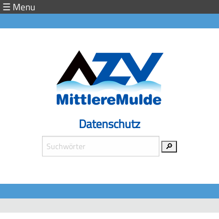
☰ Menu
Abwasserzweckverband
Mittlere
Mulde
Stellenangebote
Start
Datenschutz
Aktuelles
Service